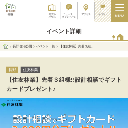
アクセス
イベント
モデル
ニュース・
長野
MENU
ハウス
キャンペーン
イベント詳細
長野 住宅公園
イベント一覧
【住友林業】先着３組...
長野
住友林業
【住友林業】先着３組様!!設計相談でギフト
カードプレゼント♪