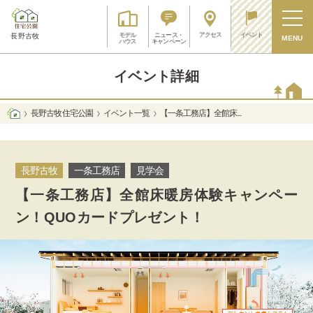
アクセス
イベント
モデル
ニュース・
長野古牧
MENU
ハウス
キャンペーン
イベント詳細
長野古牧 住宅公園
イベント一覧
【一条工務店】全館床...
長野古牧
一条工務店
見学会
【一条工務店】全館床暖房体験キャンペー
ン！QUOカードプレゼント！