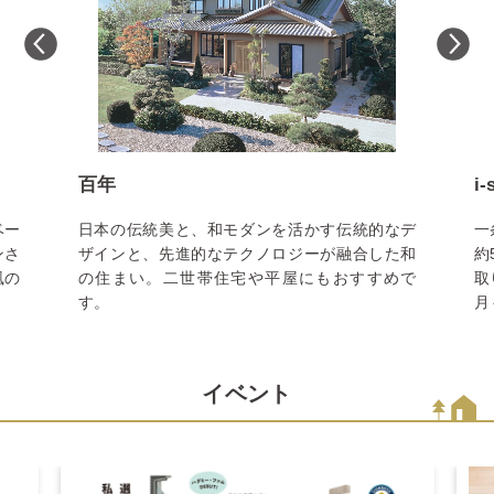
百年
i
ベー
日本の伝統美と、和モダンを活かす伝統的なデ
一
ンさ
ザインと、先進的なテクノロジーが融合した和
約
風の
の住まい。二世帯住宅や平屋にもおすすめで
取
す。
月
イベント