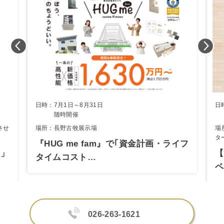
日時：7月1日～8月31日
日
随時開催
させ
場所：長野古牧展示場
場
タ
『HUG me fam』で｢資金計画・ライフ
円」
【
タイムコスト…
ペ
026-263-1621