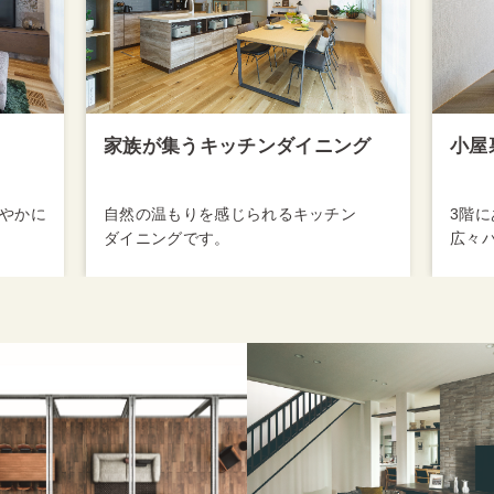
ング
小屋裏空間
ヌッ
ン
3階にある秘密基地。
心地
広々バルコニーもついております。…
対応