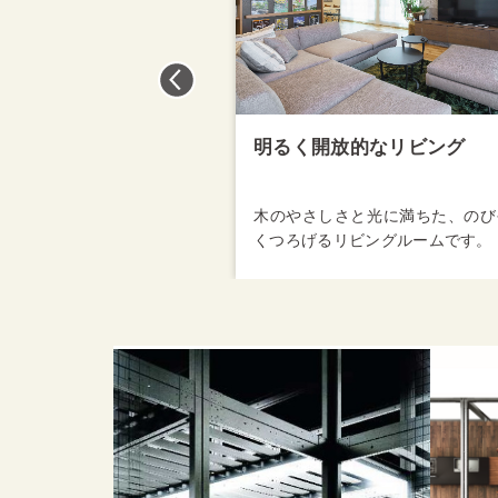
放的なリビング
家族が集うキッチンダイニ
さと光に満ちた、のびやかに
自然の温もりを感じられるキッチ
ビングルームです。
ダイニングです。