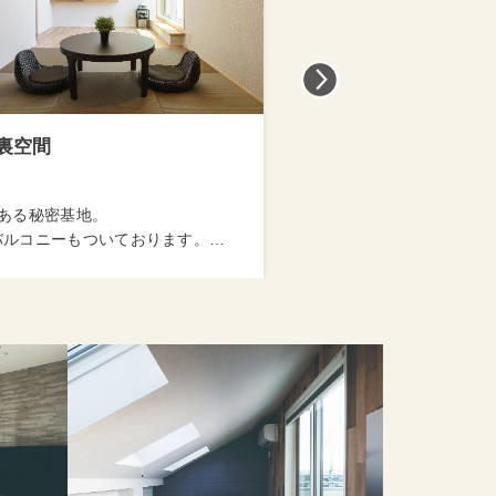
ク＆書斎スペース
明るく開放的なリビン
よく開放的なヌックと、テレワーク
木のやさしさと光に満ち
のすっきり収納付き書斎です。…
くつろげるリビングルーム