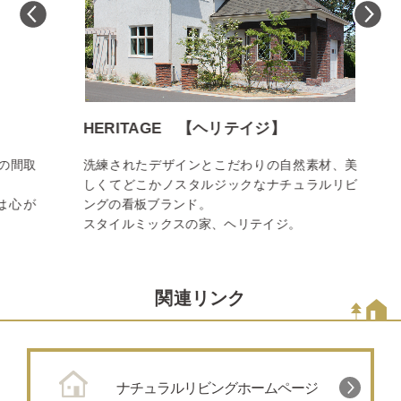
HERITAGE 【ヘリテイジ】
C
間取
洗練されたデザインとこだわりの自然素材、美
フ
しくてどこかノスタルジックなナチュラルリビ
を
心が
ングの看板ブランド。
ア
スタイルミックスの家、ヘリテイジ。
い
関連リンク
ナチュラルリビングホームページ