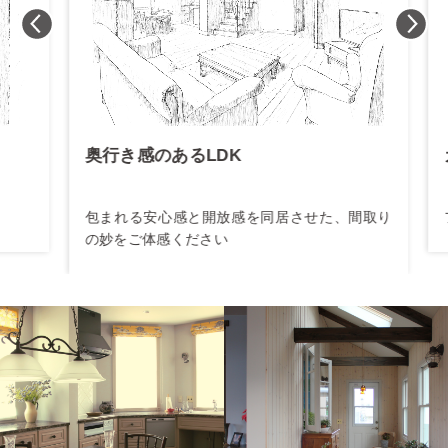
奥行き感のあるLDK
カ
包まれる安心感と開放感を同居させた、間取り
フ
の妙をご体感ください