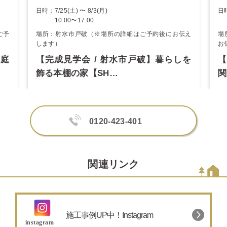
日時：7/25(土) 〜 8/3(月)
日時
10:00〜17:00
1
ご予
場所：射水市戸破（※場所の詳細はご予約後にお伝え
場
します）
お
中庭
【完成見学会 / 射水市戸破】暮らしを
【
飾る本棚の家【SH…
関
0120-423-401
関連リンク
施工事例UP中！Instagram