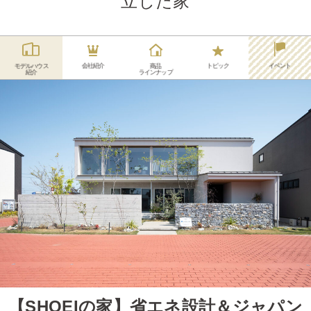
立した家
会社紹介
トピック
イベント
モデルハウス
商品
紹介
ラインナップ
【SHOEIの家】省エネ設計＆ジャパン