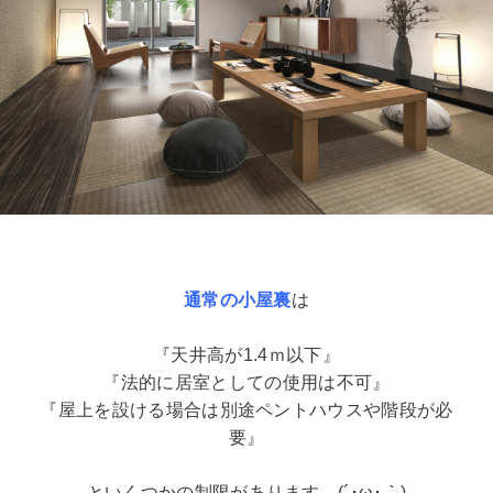
通常の小屋裏
は
『天井高が1.4ｍ以下』
『法的に居室としての使用は不可』
『屋上を設ける場合は別途ペントハウスや階段が必
要』
といくつかの制限があります…(´･ω･｀)