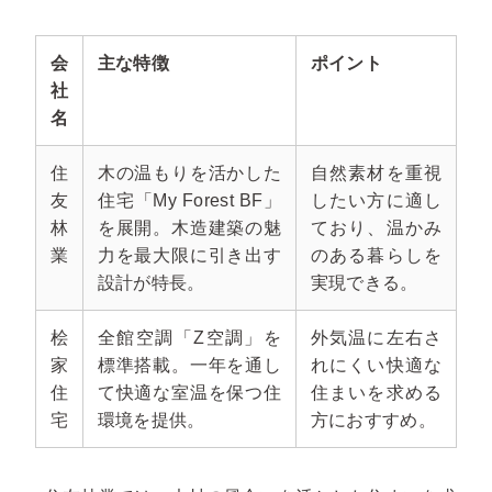
会
主な特徴
ポイント
社
名
住
木の温もりを活かした
自然素材を重視
友
住宅「My Forest BF」
したい方に適し
林
を展開。木造建築の魅
ており、温かみ
業
力を最大限に引き出す
のある暮らしを
設計が特長。
実現できる。
桧
全館空調「Z空調」を
外気温に左右さ
家
標準搭載。一年を通し
れにくい快適な
住
て快適な室温を保つ住
住まいを求める
宅
環境を提供。
方におすすめ。