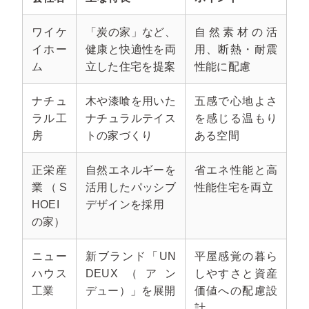
ワイケ
「炭の家」など、
自然素材の活
イホー
健康と快適性を両
用、断熱・耐震
ム
立した住宅を提案
性能に配慮
ナチュ
木や漆喰を用いた
五感で心地よさ
ラル工
ナチュラルテイス
を感じる温もり
房
トの家づくり
ある空間
正栄産
自然エネルギーを
省エネ性能と高
業（S
活用したパッシブ
性能住宅を両立
HOEI
デザインを採用
の家）
ニュー
新ブランド「UN
平屋感覚の暮ら
ハウス
DEUX（アン
しやすさと資産
工業
デュー）」を展開
価値への配慮設
計