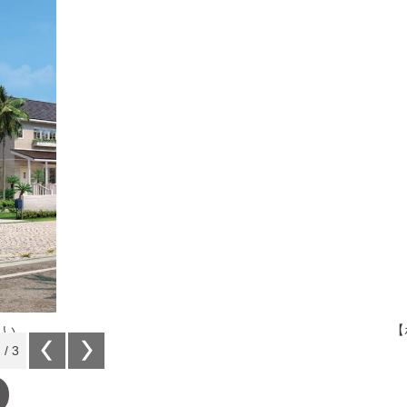
まい。
【
1
/
3