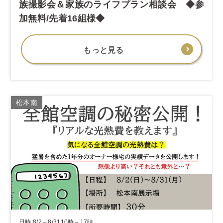
族撮影会＆家族のライフプラン相談会 ◆参
加無料/先着16組様◆
もっと見る
松本南
日時:8/2～8/3110時～17時