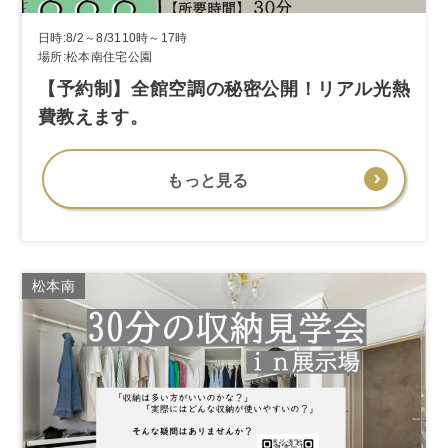
日時:8/2～8/3110時～17時
場所:松本南住宅公園
【予約制】全館空調の秘密公開！リアル光熱
費教えます。
もっと見る
松本南