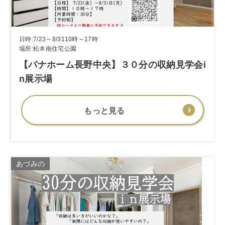
日時:7/23～8/3110時～17時
場所:松本南住宅公園
【パナホーム長野中央】３０分の収納見学会i
n展示場
もっと見る
あづみの