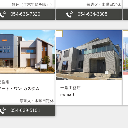
無休（年末年始を除く）
毎週火・水曜日定休
054-636-7320
054-634-3305
家住宅
一条工務店
マート・ワン カスタム
i-smart
毎週火・水曜日定休
054-639-5101