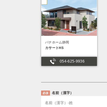
パナホーム静岡
カサートHS
054-625-9936
名前（漢字）
必須