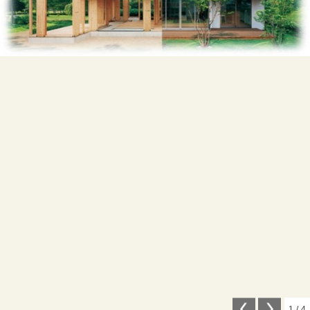
1
/
4