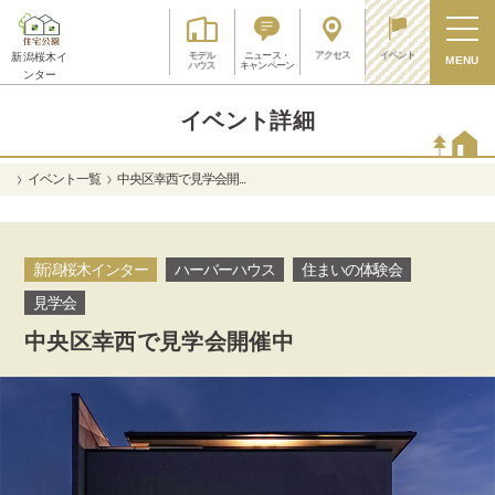
アクセス
イベント
モデル
ニュース・
新潟桜木イ
MENU
ハウス
キャンペーン
ンター
イベント詳細
イベント一覧
中央区幸西で見学会開...
新潟桜木インター
ハーバーハウス
住まいの体験会
見学会
中央区幸西で見学会開催中