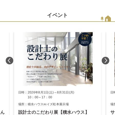
イベント
日時：2026年8月1日(土)～8月31日(月)
日
10：00～17：00
1
場所：積水ハウス㈱イズ松本展示場
場
ん
設計士のこだわり展【積水ハウス】
サ