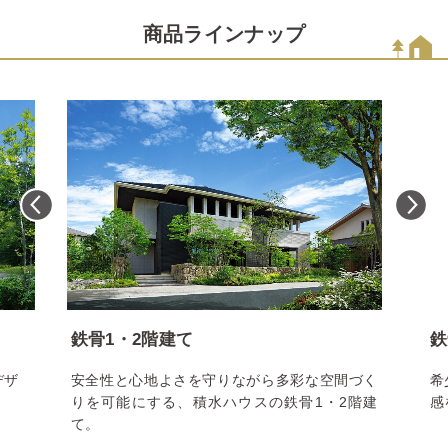
商品ラインナップ
鉄骨1・2階建て
鉄
デザ
安全性と心地よさを守りながら多彩な空間づく
希
りを可能にする、積水ハウスの鉄骨1・2階建
感
て。