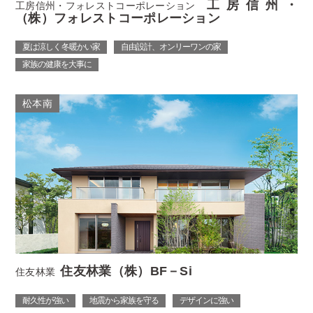
工房信州・
工房信州・フォレストコーポレーション
（株）フォレストコーポレーション
夏は涼しく 冬暖かい家
自由設計、オンリーワンの家
家族の健康を大事に
松本南
住友林業（株）BF－Si
住友林業
耐久性が強い
地震から家族を守る
デザインに強い