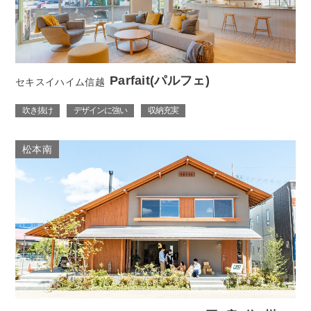
Parfait(パルフェ)
セキスイハイム信越
吹き抜け
デザインに強い
収納充実
松本南