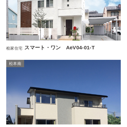
スマート・ワン AeV04-01-T
桧家住宅
松本南