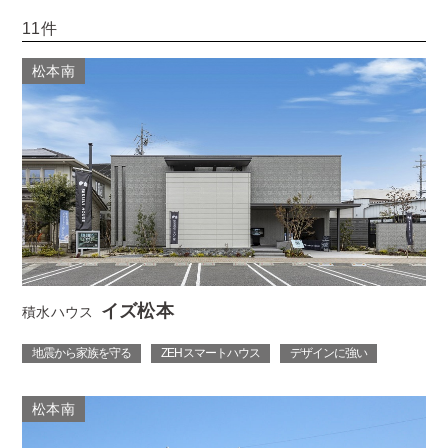
11件
松本南
イズ松本
積水ハウス
地震から家族を守る
ZEH スマートハウス
デザインに強い
松本南