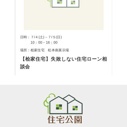
日時：７/４(土)－７/５(日)
10：00－16：00
場所：桧家住宅 松本南展示場
【桧家住宅】失敗しない住宅ローン相
談会