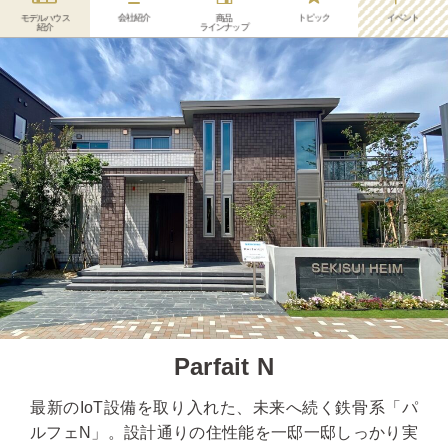
会社紹介
トピック
イベント
モデルハウス
商品
紹介
ラインナップ
Parfait N
最新のIoT設備を取り入れた、未来へ続く鉄骨系「パ
ルフェN」。設計通りの住性能を一邸一邸しっかり実