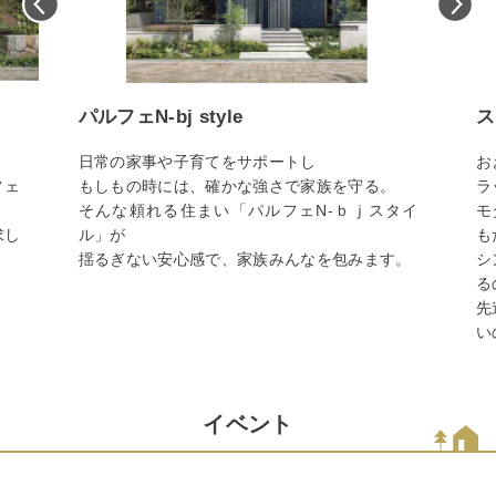
パルフェN-bj style
ス
日常の家事や子育てをサポートし
お
フェ
もしもの時には、確かな強さで家族を守る。
ラ
そんな頼れる住まい「パルフェN-ｂｊスタイ
モ
求し
ル」が
も
揺るぎない安心感で、家族みんなを包みます。
シ
る
先
い
イベント