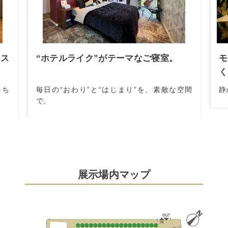
ス
“ホテルライク”がテーマなご寝室。
モ
く
うち
毎日の“おわり”と“はじまり”を、素敵な空間
静
で。
展示場内マップ