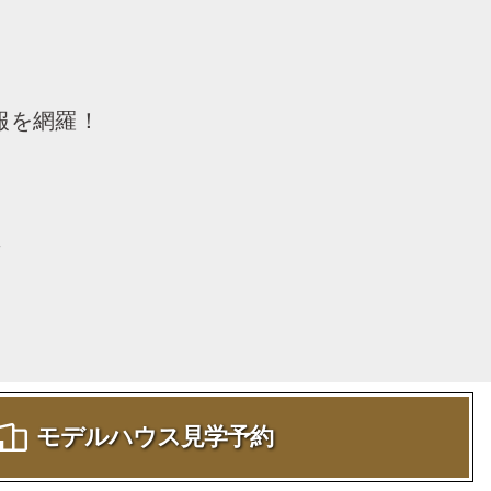
報を網羅！
報
モデルハウス見学予約