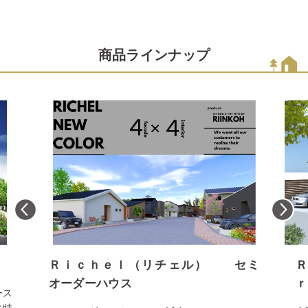
商品ラインナップ
Ｒｉｃｈｅｌ（リチェル） セミ
Ｒ
オーダーハウス
ｒ
ース
に特