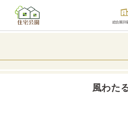
総合展示
風わた