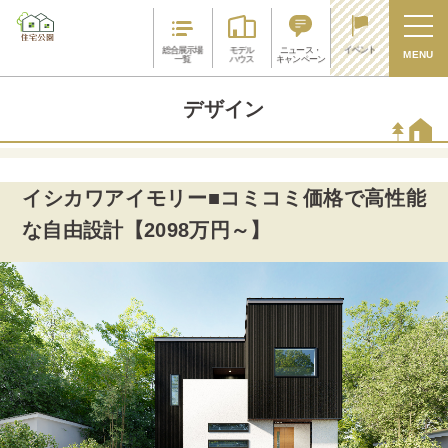
イベント
総合展示場
モデル
ニュース・
MENU
一覧
ハウス
キャンペーン
デザイン
イシカワアイモリー■コミコミ価格で高性能
な自由設計【2098万円～】