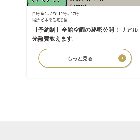
日時:8/2～8/3110時～17時
場所:松本南住宅公園
【予約制】全館空調の秘密公開！リアル
光熱費教えます。
もっと見る