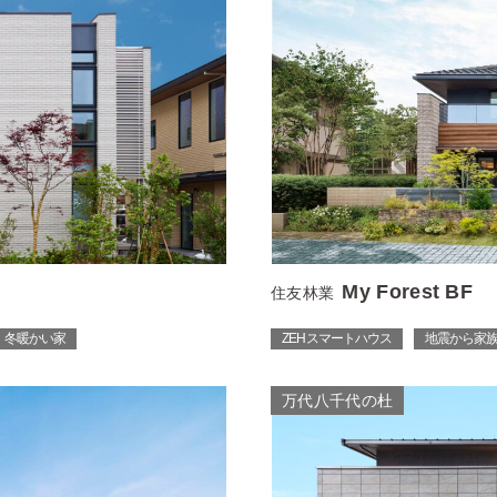
My Forest BF
住友林業
 冬暖かい家
ZEH スマートハウス
地震から家
万代八千代の杜