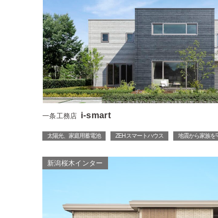
i-smart
一条工務店
太陽光、家庭用蓄電池
ZEH スマートハウス
地震から家族を
新潟桜木インター