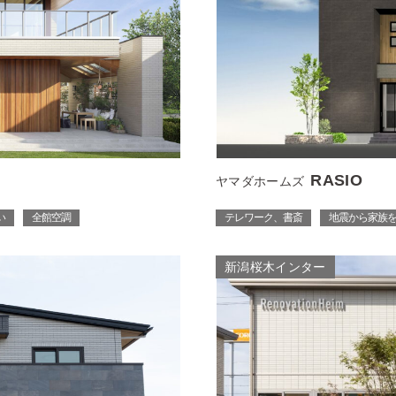
RASIO
ヤマダホームズ
い
全館空調
テレワーク、書斎
地震から家族
新潟桜木インター