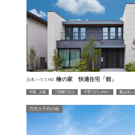
檜の家 快適住宅「館」
日本ハウスHD
中庭、お庭
三階建て以上
子育てがしやすい
夏は涼しく
万代八千代の杜