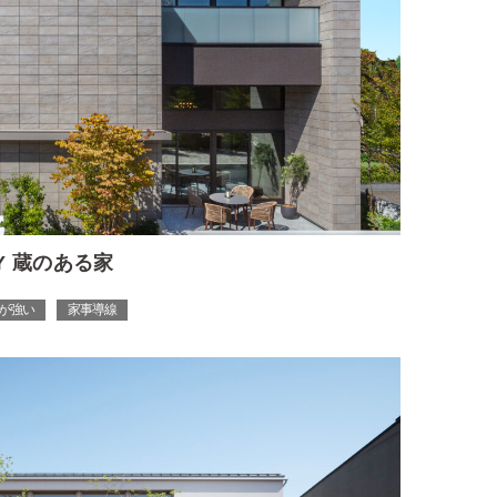
RY 蔵のある家
が強い
家事導線