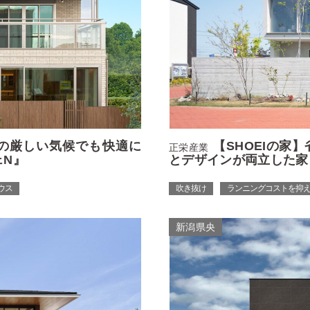
の厳しい気候でも快適に
【SHOEIの家
正栄産業
ェN』
とデザインが両立した家
ウス
吹き抜け
ランニングコストを抑
新潟県央