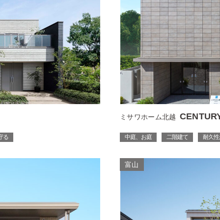
CENTU
ミサワホーム北越
守る
中庭、お庭
二階建て
耐久性
富山