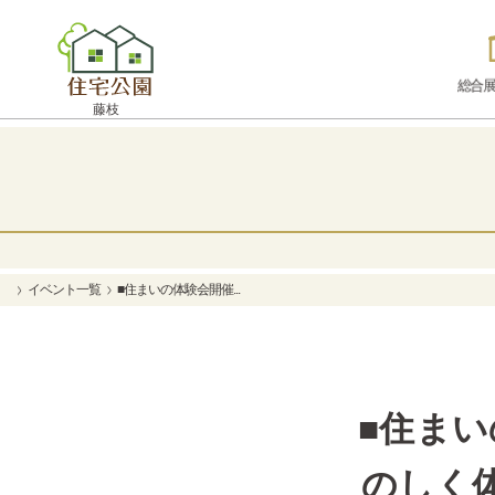
総合展
藤枝
イベント一覧
■住まいの体験会開催...
■住ま
のしく