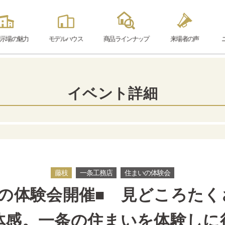
示場の魅力
モデル
ハウス
商品ラインナップ
来場者の声
イベント詳細
藤枝
一条工務店
住まいの体験会
いの体験会開催■ 見どころたく
体感。一条の住まいを体験しに