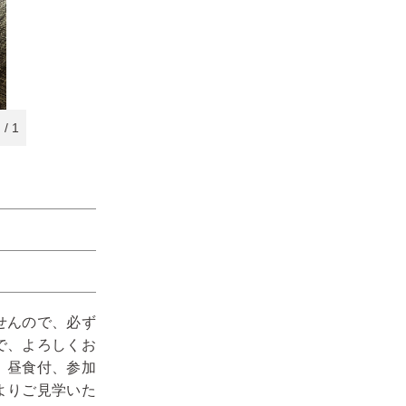
1
/
1
せんので、必ず
で、よろしくお
。昼食付、参加
よりご見学いた