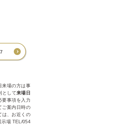
7
回来場の方は事
則として
来場日
 必要事項を入力
てご案内日時の
ては、お近くの
 TEL/054