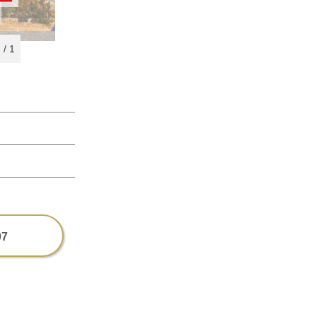
1
/
1
07