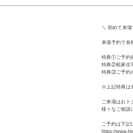
＼ 初めて来
来場予約で各
特典①ご予約後
特典②桧家住宅
特典③ご予約
※上記特典は
ご来場はおトク
様々なご相談
ご予約は下記U
https://www.hi