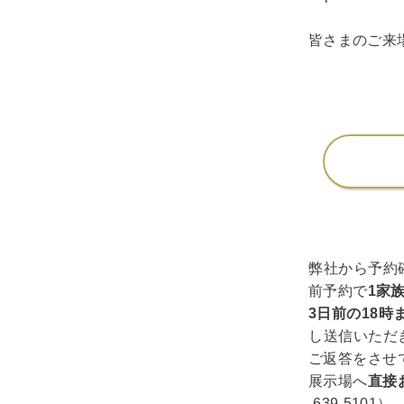
皆さまのご来
弊社から予約
前予約で
1家
3日前の18時
し送信いただ
ご返答をさせ
展示場へ
直接
-639-5101）