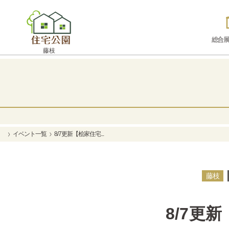
総合展
藤枝
イベント一覧
8/7更新【桧家住宅...
藤枝
8/7更