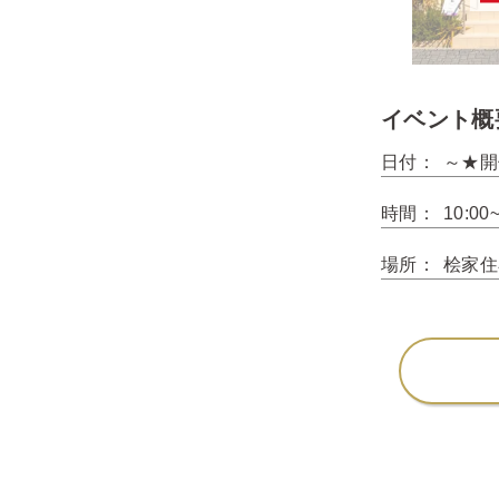
イベント概
日付：
～★開
時間：
10:00
場所：
桧家住