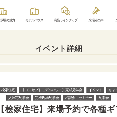
示場の魅力
モデル
ハウス
商品ラインナップ
来場者の声
イベント詳細
桧家住宅
【コンセプトモデルハウス】完成見学会
イベント
キャ
入居宅見学会
完成現場見学会
相談会・セミナー
見学会
新【桧家住宅】来場予約で各種