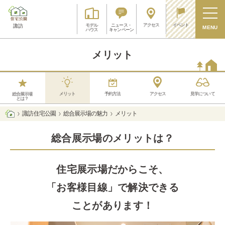
アクセス
イベント
モデル
ニュース・
諏訪
MENU
ハウス
キャンペーン
メリット
メリット
予約方法
アクセス
見学について
総合展示場
とは？
諏訪 住宅公園
総合展示場の魅力
メリット
総合展示場のメリットは？
住宅展示場だからこそ、
「お客様目線」で解決できる
ことがあります！