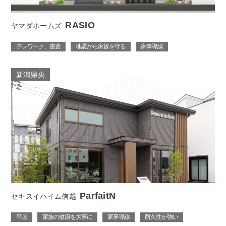
RASIO
ヤマダホームズ
テレワーク、書斎
地震から家族を守る
家事導線
新潟県央
ParfaitN
セキスイハイム信越
平屋
家族の健康を大事に
家事導線
耐久性が強い